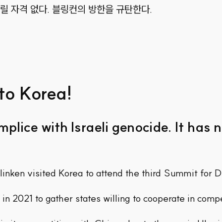
릴 자격 없다. 블링컨의 방한을 규탄한다.
 to Korea!
mplice with Israeli genocide. It has 
linken visited Korea to attend the third Summit for 
 2021 to gather states willing to cooperate in compe