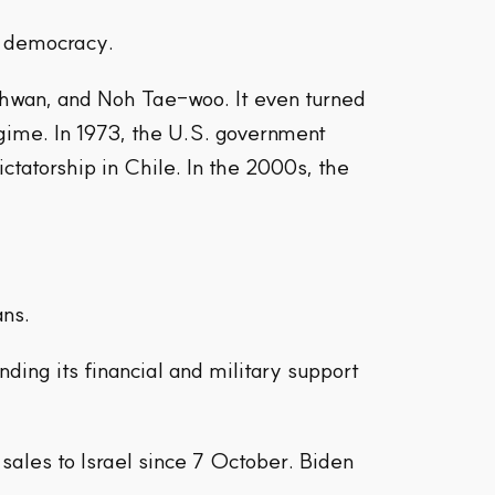
f democracy.
wan, and Noh Tae-woo. It even turned
ime. In 1973, the U.S. government
tatorship in Chile. In the 2000s, the
ans.
ding its financial and military support
ales to Israel since 7 October. Biden