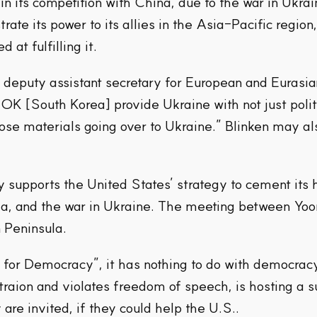
s in its competition with China, due to the war in Ukra
ate its power to its allies in the Asia-Pacific region,
 at fulfilling it.
 deputy assistant secretary for European and Eurasian
K [South Korea] provide Ukraine with not just polit
hose materials going over to Ukraine.” Blinken may a
supports the United States’ strategy to cement its 
a, and the war in Ukraine. The meeting between Yoo
n Peninsula.
r Democracy”, it has nothing to do with democracy. 
straion and violates freedom of speech, is hosting a
re invited, if they could help the U.S..