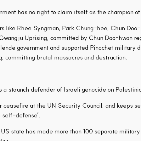
nment has no right to claim itself as the champion o
ors like Rhee Syngman, Park Chung-hee, Chun Doo-h
e Gwangju Uprising, committed by Chun Doo-hwan reg
lende government and supported Pinochet military dic
q, committing brutal massacres and destruction.
s a staunch defender of Israeli genocide on Palestini
 ceasefire at the UN Security Council, and keeps sen
o self-defense’.
US state has made more than 100 separate military s
les.