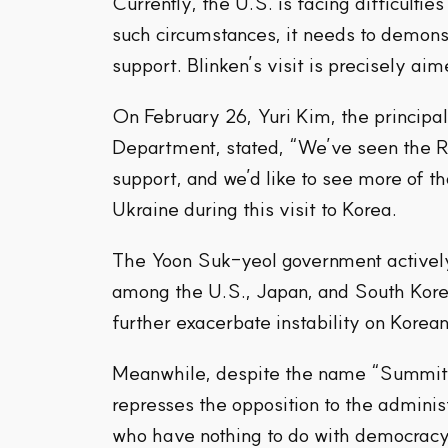
Currently, the U.S. is facing difficultie
such circumstances, it needs to demonstr
support. Blinken’s visit is precisely aimed
On February 26, Yuri Kim, the principal
Department, stated, “We’ve seen the RO
support, and we’d like to see more of t
Ukraine during this visit to Korea.
The Yoon Suk-yeol government actively 
among the U.S., Japan, and South Kore
further exacerbate instability on Korea
Meanwhile, despite the name “Summit fo
represses the opposition to the admini
who have nothing to do with democracy a