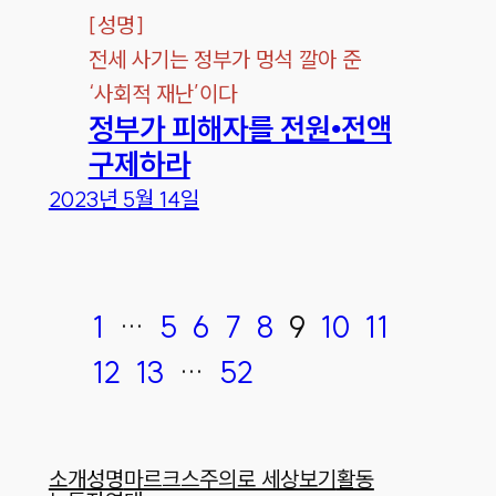
[
성명
]
전세 사기는 정부가 멍석 깔아 준
‘사회적 재난’이다
정부가 피해자를 전원•전액
구제하라
2023년 5월 14일
1
…
5
6
7
8
9
10
11
12
13
…
52
소개
성명
마르크스주의로 세상보기
활동