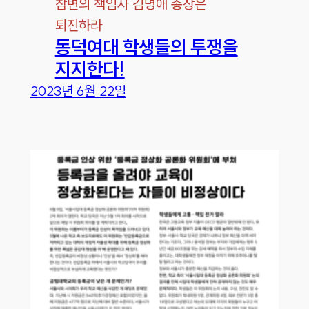
참변의 책임자 김명애 총장은
퇴진하라
동덕여대 학생들의 투쟁을
지지한다!
2023년 6월 22일