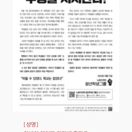
[
성명
]