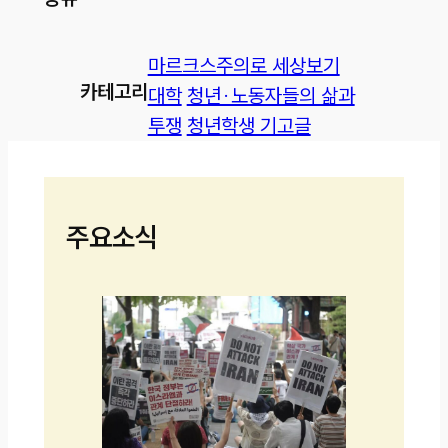
마르크스주의로 세상보기
카테고리
대학
청년·노동자들의 삶과
투쟁
청년학생 기고글
주요소식