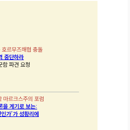
 호르무즈해협 충돌
격 중단하라
군함 파견 요청
학 마르크스주의 포럼
론을 계기로 보는:
인가’가 성황리에