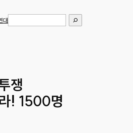
검색
연대
 투쟁
! 1500명