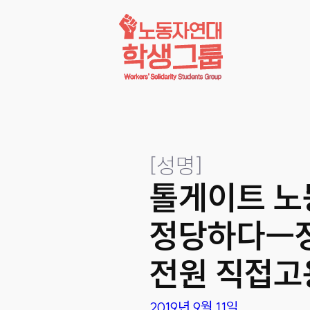
콘텐츠로
바로가기
[
성명
]
톨게이트 노
정당하다ㅡ정부
전원 직접고
2019년 9월 11일