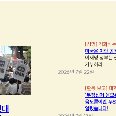
[
성명
]
격화하는
미국은 이란 공
이재명 정부는 
거부하라
2026년 7월 22일
[
활동 보고
]
대
‘부정선거 음모
음모론이란 무엇
연대
열렸습니다!
2026년 7월 17일