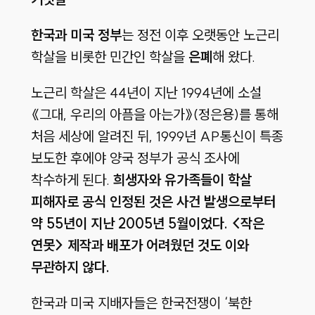
한국과 미국 정부
는 정전 이후 오랫동안 노근리
학살을 비롯한 민간인 학살을
은폐
해 왔다.
노근리 학살은 44년이 지난 1994년에 소설
《그대, 우리의 아픔을 아는가》(정은용)를 통해
처음 세상에 알려진 뒤, 1999년 AP통신이 특종
보도한 후에야 양국 정부가 공식 조사에
착수하게 된다.
희생자와 유가족들이 학살
피해자로 공식 인정된 것은 사건 발생으로부터
약 55년이 지난 2005년 5월이었다. <작은
연못> 제작과 배포가 어려웠던 것도 이와
무관하지 않다.
한국과 미국 지배자들은 한국전쟁이 ‘북한