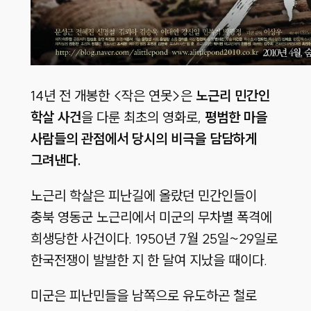
14년 전 개봉한 <작은 연못>은
노근리 민간인
학살 사건
을 다룬 최초의 영화로,
평범한 마을
사람들의 관점에서 당시의 비극을 담담하게
그려낸다.
노근리 학살은 피난길에 올랐던 민간인들이
충북 영동군 노근리에서 미군의 무차별 폭격에
희생당한 사건이다. 1950년 7월 25일~29일로
한국전쟁이 발발한 지 한 달여 지났을 때이다.
미군은 피난민들을 남쪽으로 유도하곤 철로