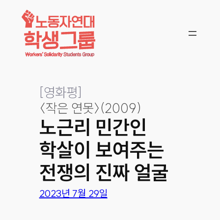
콘텐츠로
바로가기
[
영화평
]
〈작은 연못〉(2009)
노근리 민간인
학살이 보여주는
전쟁의 진짜 얼굴
2023년 7월 29일