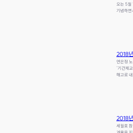
오는 5월
기념하면서
2018년
연은정 노
‘기간제교
해고로 내
2018년
세월호 참
겨울을 지