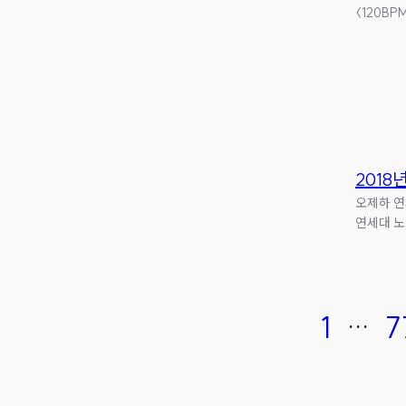
〈120B
2018
오제하 연
연세대 노
1
…
7