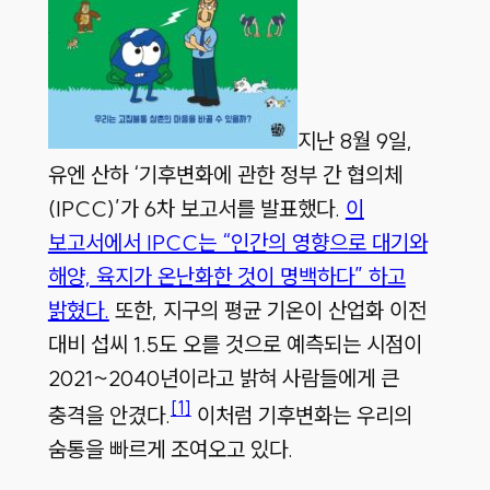
지난
8
월
9
일
,
유엔 산하
‘
기후변화에 관한 정부 간 협의체
(IPCC)’
가
6
차 보고서를 발표했다
.
이
보고서에서 IPCC는 “인간의 영향으로 대기와
해양, 육지가 온난화한 것이 명백하다” 하고
밝혔다.
또한
,
지구의 평균 기온이 산업화 이전
대비 섭씨
1.5
도 오를 것으로 예측되는 시점이
2021~2040
년이라고 밝혀 사람들에게 큰
[1]
충격을 안겼다
.
이처럼 기후변화는 우리의
숨통을 빠르게 조여오고 있다
.