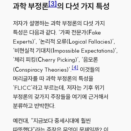
[3]
과학 부정론
의 다섯 가지 특성
저자가 설명하는 과학 부정론의 다섯 가지
특성은 다음과 같다
. ‘
가짜 전문가
(
F
ake
Experts)’, ‘
논리적 오류
(
L
ogical Fallacies)’,
‘
비현실적 기대치
(
I
mpossible Expectations)’,
‘
체리 피킹
(
C
herry Picking)’, ‘
음모론
[4]
(
C
onspiracy Theories)’.
이것들의
머리글자를 따 과학 부정론의 특성을
‘
FLICC
’라고 부르는데
,
저자는 기후 위기
부정론의 갖가지 주장들을 여기에 근거해서
분류하고 반박한다
.
예컨대
,
“지금보다 중세시대에 훨씬
따뜻했다”라는 주장은 무엇이 문제일까
?
이