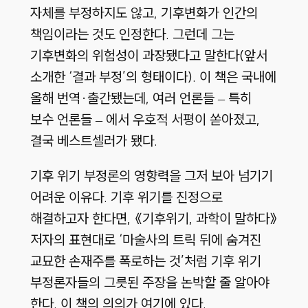
자체를 부정하지도 않고
,
기후변화가 인간의
책임이라는 것도 인정한다
.
그런데 그는
기후변화의 위험성이 과장됐다고 말한다
(
앞서
소개한 ‘결과 부정’의 형태이다
).
이 책은 국내에
올해 번역·출간됐는데
,
여러 언론들
–
특히
보수 언론들
–
에서 우호적 서평이 쏟아졌고
,
결국 베스트셀러가 됐다
.
기후 위기 부정론의 영향력을 그저 보아 넘기기
어려운 이유다
.
기후 위기를 진정으로
해결하고자 한다면
,
《기후위기
,
과학이 말하다》
저자의 표현대로 ‘마술사의 트릭 뒤에 숨겨진
교묘한 손재주를 폭로하는 것’처럼 기후 위기
부정론자들의 그릇된 주장을 논박할 줄 알아야
한다
.
이 책의 의의가 여기에 있다
.