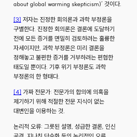
about global warming skepticism)
’ 것이다
.
[3]
저자는 진정한 회의론과 과학 부정론을
구별한다
.
진정한 회의론은 결론에 도달하기
전에 모든 증거를 면밀히 검토하려는 훌륭한
자세이지만
,
과학 부정론은 미리 결론을
정해놓고 불편한 증거를 거부하려는 편협한
태도일 뿐이다
.
기후 위기 부정론도 과학
부정론의 한 형태다
.
[4]
가짜 전문가
:
전문가의 합의에 의혹을
제기하기 위해 적절한 전문 지식이 없는
대변인을 이용하는 것
.
논리적 오류
:
그릇된 설명
,
성급한 결론
,
인신
공격
,
지나친 단순화 등의 논리적인 오류
.