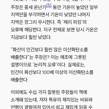
[5]
주장은 중세 온난기
동안 기온이 높았던 일부
지역만을 부각하면서 기온이 낮았던 나머지
지역은 깡그리 무시한다
.
즉 ‘체리 피킹’의
오류에 해당한다
.
지구 전체로 보면 당시 기온은
지금보다 훨씬 낮았다
.
“화산이 인간보다 훨씬 많은 이산화탄소를
배출한다”는 주장은
?
이는 애초에 그릇된
설명이므로 ‘논리적 오류’이다
.
실제로는
,
인간이 화산보다
100
배 이상의 이산화탄소를
배출한다
.
이외에도 수십 가지 잘못된 주장들이 책에
소개돼 있는데
,
저자 특유의 재치있는 비유와
만평이 곁들여져 있어서 쉽고 재밌게 읽을 수