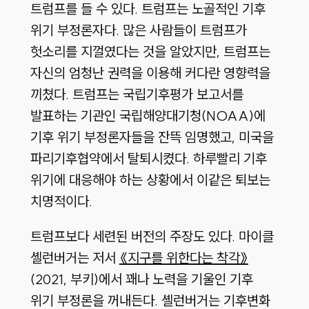
트럼프를 들 수 있다
.
트럼프는 노골적인 기후
위기 부정론자다
.
많은 사람들이 트럼프가
헛소리를 지껄였다는 것을 알았지만
,
트럼프는
자신의 엄청난 권력을 이용해 커다란 영향력을
끼쳤다
.
트럼프는 국립기후평가 보고서를
발표하는 기관인 국립해양대기청
(NOAA)
에
기후 위기 부정론자들을 잔뜩 임명했고
,
미국을
파리기후협약에서 탈퇴시켰다
.
하루빨리 기후
위기에 대응해야 하는 상황에서 이같은 퇴보는
치명적이다
.
트럼프보다 세련된 버전의 주장도 있다
.
마이클
셸런버거는 저서
《지구를 위한다는 착각》
(2021,
부키
)
에서 꽤나 노력을 기울인 기후
위기 부정론을 꺼내든다
.
셸런버거는 기후변화