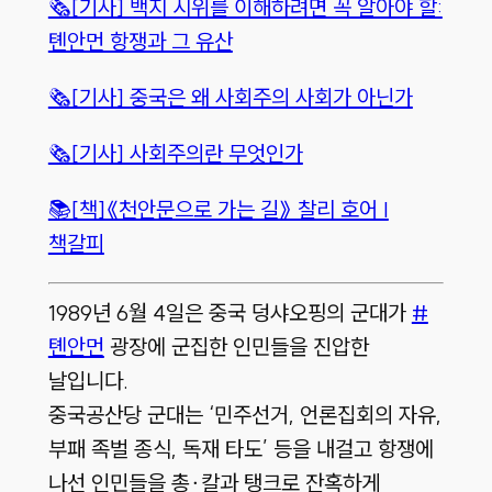
🗞️[기사] 백지 시위를 이해하려면 꼭 알아야 할:
톈안먼 항쟁과 그 유산
🗞️[기사] 중국은 왜 사회주의 사회가 아닌가
🗞️[기사] 사회주의란 무엇인가
📚[책]《천안문으로 가는 길》 찰리 호어 l
책갈피
1989년 6월 4일은 중국 덩샤오핑의 군대가
#
톈안먼
광장에 군집한 인민들을 진압한
날입니다.
중국공산당 군대는 ‘민주선거, 언론집회의 자유,
부패 족벌 종식, 독재 타도’ 등을 내걸고 항쟁에
나선 인민들을 총∙칼과 탱크로 잔혹하게