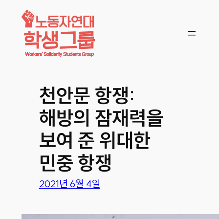
콘텐츠로
바로가기
천안문 항쟁:
해방의 잠재력을
보여 준 위대한
민중 항쟁
2021년 6월 4일