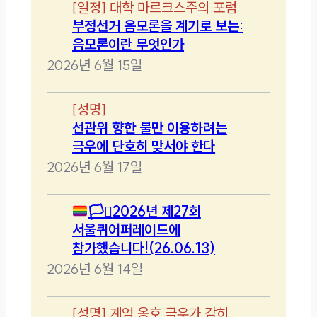
[
일정
]
대학 마르크스주의 포럼
부정선거 음모론을 계기로 보는:
음모론이란 무엇인가
2026년 6월 15일
[
성명
]
선관위 향한 불만 이용하려는
극우에 단호히 맞서야 한다
2026년 6월 17일
🏳️‍⚧️
2026년 제27회
서울퀴어퍼레이드에
참가했습니다!(26.06.13)
2026년 6월 14일
[
성명
]
계엄 옹호 극우가 감히