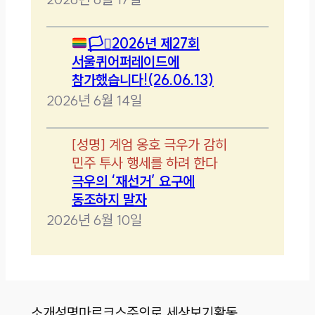
🏳️‍⚧️
2026년 제27회
서울퀴어퍼레이드에
참가했습니다!(26.06.13)
2026년 6월 14일
[
성명
]
계엄 옹호 극우가 감히
민주 투사 행세를 하려 한다
극우의 ‘재선거’ 요구에
동조하지 말자
2026년 6월 10일
소개
성명
마르크스주의로 세상보기
활동