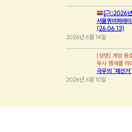
🏳️‍⚧️
2026년
서울퀴어퍼레이
(26.06.13)
2026년 6월 14일
[
성명
]
계엄 옹
투사 행세를 하
극우의 ‘재선거
2026년 6월 10일