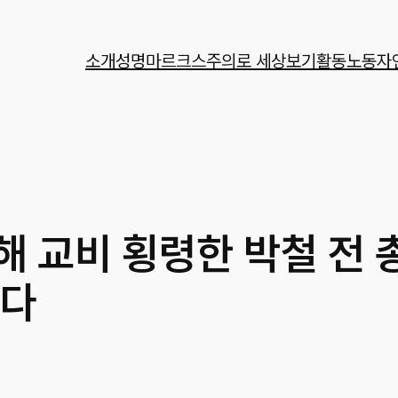
소개
성명
마르크스주의로 세상보기
활동
노동자
해 교비 횡령한 박철 전 
받다