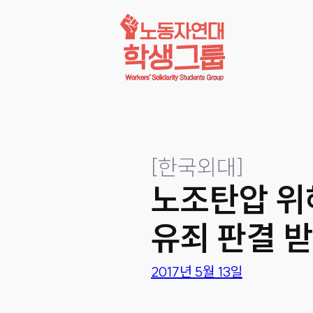
콘텐츠로
바로가기
[
한국외대
]
노조탄압 위
유죄 판결 
2017년 5월 13일