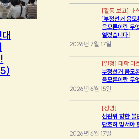
[
활동 보고
]
대
‘부정선거 음모
음모론이란 무엇
연대
열렸습니다!
2026년 7월 17일
에
!
[
일정
]
대학 마
5)
부정선거 음모론
음모론이란 무
2026년 6월 15일
[
성명
]
선관위 향한 불
단호히 맞서야 
2026년 6월 17일