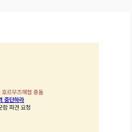
 호르무즈해협 충돌
격 중단하라
군함 파견 요청