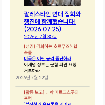
팔레스타인 연대 집회와
행진에 함께했습니다!
(2026.07.25)
2026년 7월 30일
[
성명
]
격화하는 호르무즈해협
충돌
미국은 이란 공격 중단하라
이재명 정부는 군함 파견 요청
거부하라
2026년 7월 22일
[
활동 보고
]
대학 마르크스주의
포럼
‘부정선거 음모론을 계기로