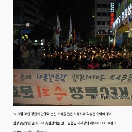
△10월 31일 경찰의 만행과 분신 소식을 들은 노동자와 학생들 수백여 명이
한강성심병원 앞에 모여 촛불집회를 열고 김준일 지부장의 쾌유와 KEC 투쟁의