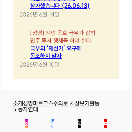
참가했습니다!(26.06.13)
2026년 6월 14일
[
성명
]
계엄 옹호 극우가 감히
민주 투사 행세를 하려 한다
극우의 ‘재선거’ 요구에
동조하지 말자
2026년 6월 10일
소개
성명
마르크스주의로 세상보기
활동
노동자연대