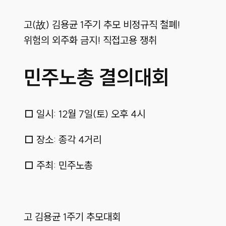
고(故) 김용균 1주기 추모 비정규직 철폐!
위험의 외주화 금지! 직접고용 쟁취
민주노총 결의대회
□ 일시: 12월 7일(토) 오후 4시
□ 장소: 종각 4거리
□ 주최: 민주노총
고 김용균 1주기 추모대회