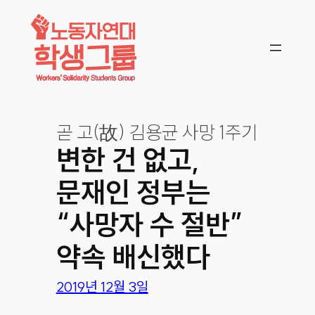
콘텐츠로
바로가기
곧 고(故) 김용균 사망 1주기
변한 건 없고,
문재인 정부는
“사망자 수 절반”
약속 배신했다
2019년 12월 3일