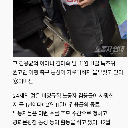
고 김용균의 어머니 김미숙 님. 11월 11일 특조위
권고안 이행 촉구 농성이 가로막히자 울부짖고 있다
ⓒ이미진
24세의 젊은 비정규직 노동자 김용균이 사망한
지 곧 1년이다(12월 11일). 김용균의 동료
노동자들은 이번 주를 추모 주간으로 정하고
광화문광장 농성 등의 활동을 하고 있다. 12월