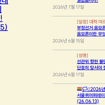
연대
열렸습니다!
2026년 7월 17일
에
!
[
일정
]
대학 마
5)
부정선거 음모론
음모론이란 무
2026년 6월 15일
[
성명
]
선관위 향한 불
단호히 맞서야 
2026년 6월 17일
🏳️‍⚧️
2026년
서울퀴어퍼레이
(26.06.13)