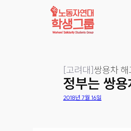
콘텐츠로
바로가기
[
고려대
]
쌍용차 해
정부는 쌍용
2018년 7월 16일