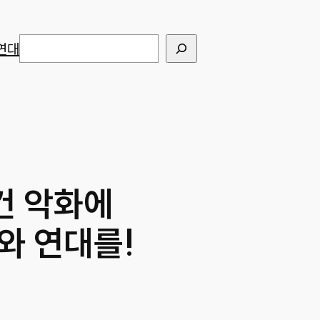
검색
연대
건 악화에
와 연대를!