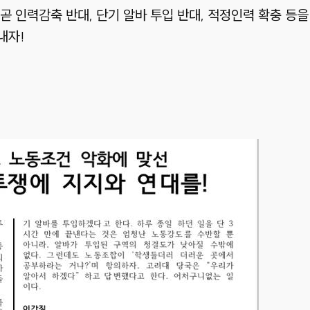
곧 인력감축 반대, 단기 알바 투입 반대, 적정인력 확충 등
내자!