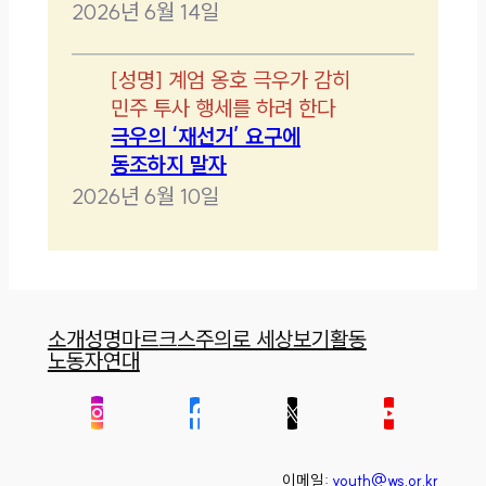
2026년 6월 14일
[
성명
]
계엄 옹호 극우가 감히
민주 투사 행세를 하려 한다
극우의 ‘재선거’ 요구에
동조하지 말자
2026년 6월 10일
소개
성명
마르크스주의로 세상보기
활동
노동자연대
이메일:
youth@ws.or.kr