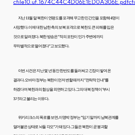
cfile10.uf.1674C44C4D06E1ED0A306E.pdf
cf
지난
11
월 말 북한이 연평도를 포격해 무고한 민간인을 포함해
4
명이
사망했다
.
이에 대한 남한 측의 보복 포격으로 북한도 큰 피해를 입은
것으로 알려졌다
.
북한 방송은 “적의 포탄이 민가 주변에까지
무차별적으로 떨어졌다”고 보도했다
.
이번 사건은 지난 몇 년 동안 한반도를 둘러싸고 긴장이 쌓여 온
결과다
.
오바마 정부는 북한이 먼저 변할 때까지 “전략적 인내”를
하겠다며 북한과의 협상을 외면하고 있다
.
그의 대북 정책이 ‘부시
3
기’라고 불리는 이유다
.
위키리크스의 폭로를 보면
,
이명박 정부는 “임기 말까지 남북관계를
얼어붙은 상태로 놔둘 각오”가 돼 있다
.
그들은 북한이 곧 붕괴할