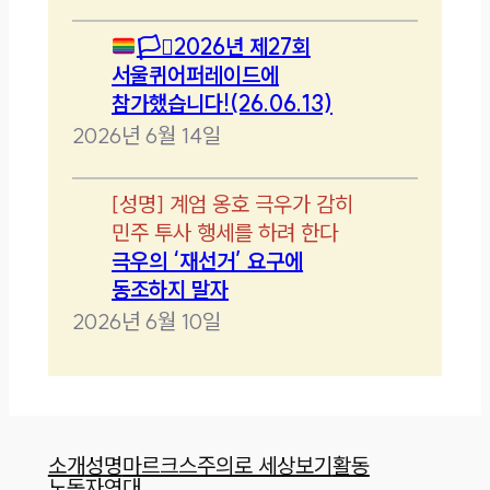
🏳️‍⚧️
2026년 제27회
서울퀴어퍼레이드에
참가했습니다!(26.06.13)
2026년 6월 14일
[
성명
]
계엄 옹호 극우가 감히
민주 투사 행세를 하려 한다
극우의 ‘재선거’ 요구에
동조하지 말자
2026년 6월 10일
소개
성명
마르크스주의로 세상보기
활동
노동자연대