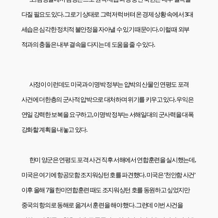
다질 필요도 있다
.
그로기 상태로 그럭저럭 버텨 온 경제 상황 속에서
3
대
세습은 심각한 정치적 불안정을 자아낼 수 있기 때문이다
.
이럴 때 외부
적과의 충돌은 내부 결속을 다지는 데 도움을 줄 수 있다
.
사정이 이런데도 미국과 이명박 정부는 압박의 산물인 연평도 포격
사건에 더한층의 군사적 압박으로 대처하며 위기를 키우고 있다
.
우익은
연일 강력한 보복을 요구하고
,
이명박 정부는 서해일대의 군사력을 대폭
강화할 계획을 내놓고 있다
.
한미 양군은 연평도 포격 사건 직후 서해에서 연합훈련을 실시했는데
,
미국은 여기에 항공모함 조지워싱턴 호를 파견했다
.
미국은 ‘천안함 사건’
이후 올해
7
월 한미연합훈련 때도 조지워싱턴 호를 동원하고 싶었지만
중국의 항의로 동해로 옮겨서 훈련을 해야 했다
.
그런데 이번 사건을