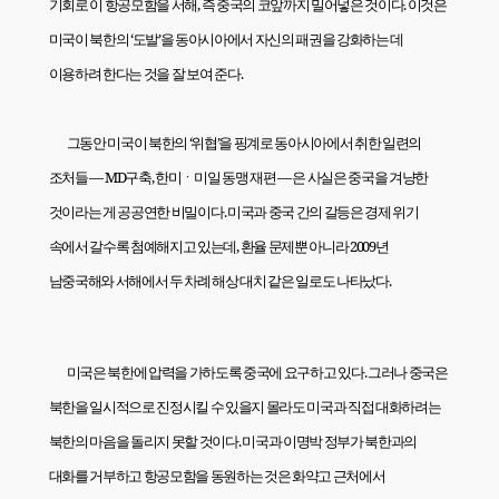
기회로 이 항공모함을 서해
,
즉 중국의 코앞까지 밀어넣은 것이다
.
이것은
미국이 북한의 ‘도발’을 동아시아에서 자신의 패권을 강화하는 데
이용하려 한다는 것을 잘 보여 준다
.
그동안 미국이 북한의 ‘위협’을 핑계로 동아시아에서 취한 일련의
조처들 —
MD
구축
,
한미ㆍ미일 동맹 재편 — 은 사실은 중국을 겨냥한
것이라는 게 공공연한 비밀이다
.
미국과 중국 간의 갈등은 경제 위기
속에서 갈수록 첨예해지고 있는데
,
환율 문제뿐 아니라
2009
년
남중국해와 서해에서 두 차례 해상 대치 같은 일로도 나타났다
.
미국은 북한에 압력을 가하도록 중국에 요구하고 있다
.
그러나 중국은
북한을 일시적으로 진정시킬 수 있을지 몰라도 미국과 직접 대화하려는
북한의 마음을 돌리지 못할 것이다
.
미국과 이명박 정부가 북한과의
대화를 거부하고 항공모함을 동원하는 것은 화약고 근처에서