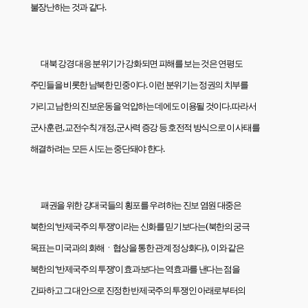
불장난하는 것과 같다
.
대북 강경 대응 분위기가 강화되면 피해를 보는 것은 연평도
주민들을 비롯한 남북한 민중이다
.
이런 분위기는 정권의 치부를
가리고 남한의 진보운동을 억압하는 데에도 이용될 것이다
.
따라서
군사훈련
,
교전수칙 개정
,
군사력 증강 등 호전적 방식으로 이 사태를
해결하려는 모든 시도는 중단돼야 한다
.
패권을 위한 강대국들의 횡포를 우려하는 진보 염원 대중은
북한의 ‘반제국주의 투쟁’이라는 신화를 믿기보다는
(
북한의 궁극
목표는 미국과의 화해ㆍ협상을 통한 관계 정상화다
),
이와 같은
북한의 ‘반제국주의 투쟁’이 효과보다는 역효과를 낸다는 점을
간파하고 그 대안으로 진정한 반제국주의 투쟁인 아래로부터의