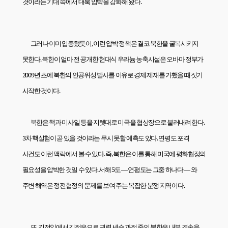
것이라는 기대 속에서 대북 압박을 강화해 왔다
.
그러나 이미 입증됐듯이
,
이런 압박 정책은 결코 북한을 굴복시키지
못한다
.
북한이 얼마 전 공개한 현대식 우라늄 농축시설은 오바마 정부가
2009
년 초에 북한의 인공위성 발사를 이유로 경제 제재를 가했을 때 짓기
시작한 것이다
.
북한은 핵과 미사일 등을 지렛대로 미국을 협상장으로 불러내려 한다
.
3
차 핵실험이 곧 있을 것이라는 무시 못할 예측도 있다
.
연평도 포격
사건도 이런 맥락에서 볼 수 있다
.
즉
,
북한은 이를 통해 미국에 평화협정의
필요성을 압박한 것일 수 있다
.
서해
5
도 — 연평도는 그중 하나다 — 와
주변 해역은 정전협정의 문제를 보여 주는 복잡한 분쟁 지역이다
.
또
,
김정일에서 김정은으로 권력 세습 과정 중인 북한은 내부 결속을