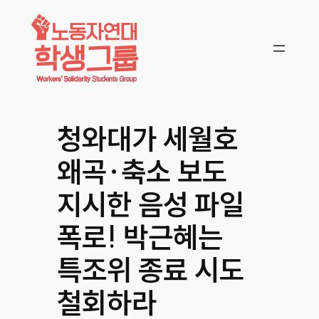
콘텐츠로
바로가기
청와대가 세월호
왜곡·축소 보도
지시한 음성 파일
폭로! 박근혜는
특조위 종료 시도
철회하라