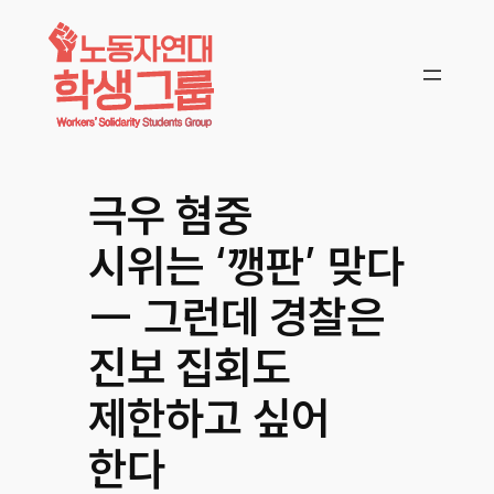
콘텐츠로
바로가기
극우 혐중
시위는 ‘깽판’ 맞다
― 그런데 경찰은
진보 집회도
제한하고 싶어
한다