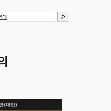
검색
연대
의