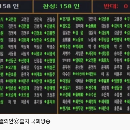
 결의안
ⓒ출처 국회방송