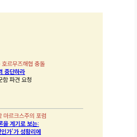
 호르무즈해협 충돌
격 중단하라
군함 파견 요청
학 마르크스주의 포럼
론을 계기로 보는:
인가’가 성황리에