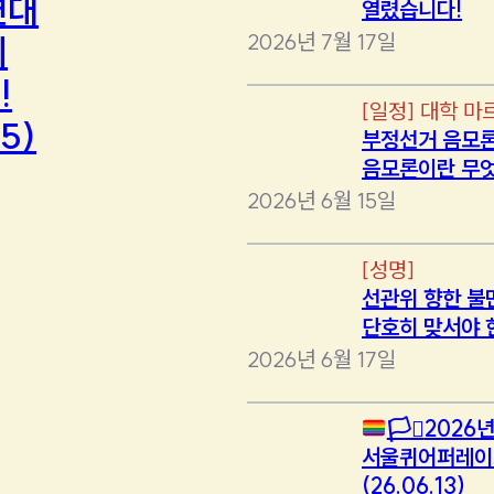
연대
열렸습니다!
2026년 7월 17일
에
!
[
일정
]
대학 마
5)
부정선거 음모론
음모론이란 무
2026년 6월 15일
[
성명
]
선관위 향한 불
단호히 맞서야 
2026년 6월 17일
🏳️‍⚧️
2026년
서울퀴어퍼레이
(26.06.13)