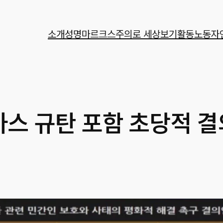
소개
성명
마르크스주의로 세상보기
활동
노동자
마스 규탄 포함 초당적 결