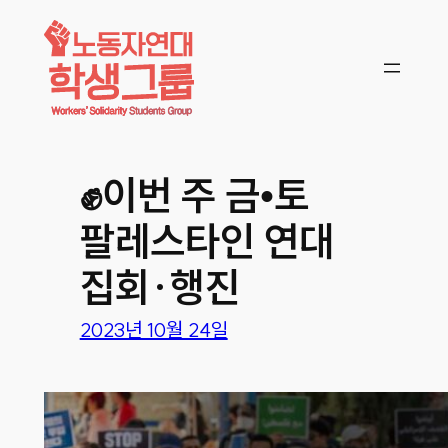
콘텐츠로
바로가기
✊이번 주 금•토
팔레스타인 연대
집회·행진
2023년 10월 24일