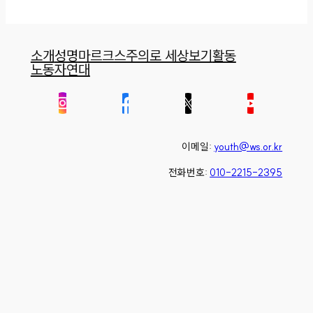
소개
성명
마르크스주의로 세상보기
활동
노동자연대
이메일:
youth@ws.or.kr
전화번호:
010-2215-2395