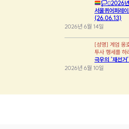
🏳️‍⚧️
2026년
서울퀴어퍼레이
(26.06.13)
2026년 6월 14일
[
성명
]
계엄 옹
투사 행세를 하
극우의 ‘재선거
2026년 6월 10일