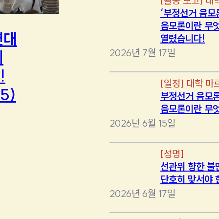
[
활동 보고
]
대
‘부정선거 음모
음모론이란 무엇
연대
열렸습니다!
2026년 7월 17일
에
!
[
일정
]
대학 마
5)
부정선거 음모론
음모론이란 무
2026년 6월 15일
[
성명
]
선관위 향한 불
단호히 맞서야 
2026년 6월 17일