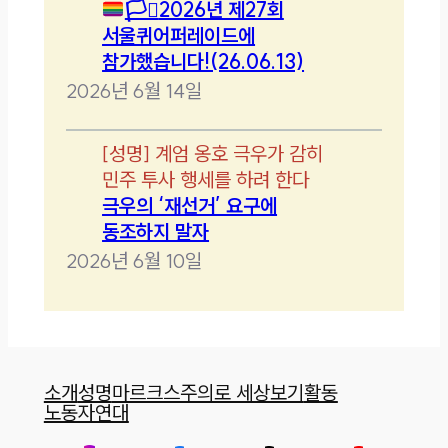
🏳️‍⚧️
2026년 제27회
서울퀴어퍼레이드에
참가했습니다!(26.06.13)
2026년 6월 14일
[
성명
]
계엄 옹호 극우가 감히
민주 투사 행세를 하려 한다
극우의 ‘재선거’ 요구에
동조하지 말자
2026년 6월 10일
소개
성명
마르크스주의로 세상보기
활동
노동자연대