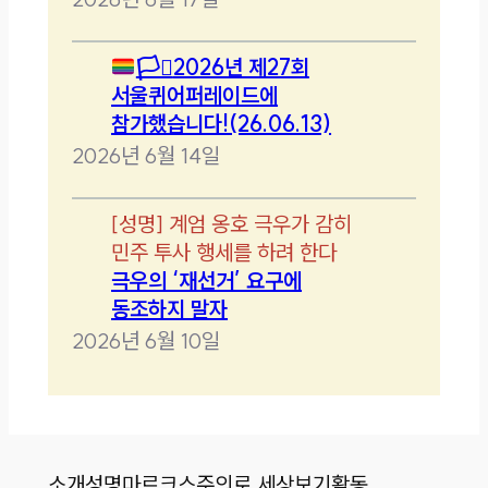
🏳️‍⚧️
2026년 제27회
서울퀴어퍼레이드에
참가했습니다!(26.06.13)
2026년 6월 14일
[
성명
]
계엄 옹호 극우가 감히
민주 투사 행세를 하려 한다
극우의 ‘재선거’ 요구에
동조하지 말자
2026년 6월 10일
소개
성명
마르크스주의로 세상보기
활동