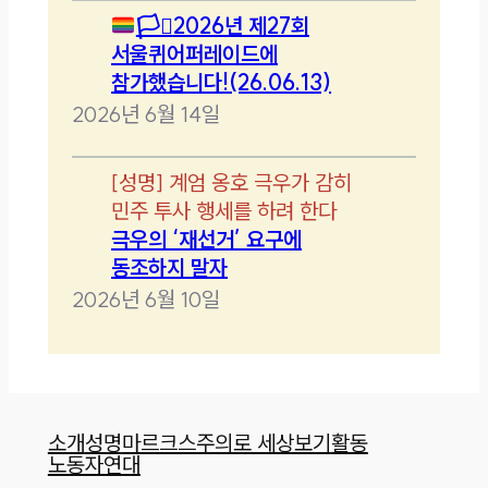
🏳️‍⚧️
2026년 제27회
서울퀴어퍼레이드에
참가했습니다!(26.06.13)
2026년 6월 14일
[
성명
]
계엄 옹호 극우가 감히
민주 투사 행세를 하려 한다
극우의 ‘재선거’ 요구에
동조하지 말자
2026년 6월 10일
소개
성명
마르크스주의로 세상보기
활동
노동자연대