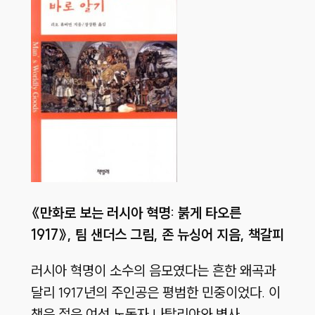
《
만화로 보는 러시아 혁명:
붉게 타오른
1917
》,
팀 샌더스 그림,
존 뉴싱어 지음,
책갈피
러시아 혁명이 소수의 음모였다는 흔한 왜곡과
달리 1917년의 주인공은 평범한 민중이었다. 이
책은 젊은 여성 노동자 나탈리야와 병사