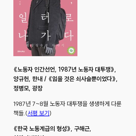
《
노동자 인간선언, 1987
년 노동자 대투쟁
》,
양규헌,
한내 /
《
잃을 것은 쇠사슬뿐이었다
》,
정병모,
광장
1987년 7~8월 노동자 대투쟁을 생생하게 다룬
책들.(
서평 보기
)
《한국 노동계급의 형성》, 구해근,