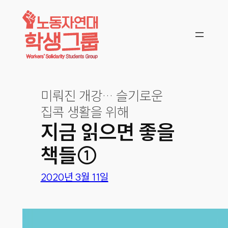
콘텐츠로
바로가기
미뤄진 개강… 슬기로운
집콕 생활을 위해
지금 읽으면 좋을
책들①
2020년 3월 11일