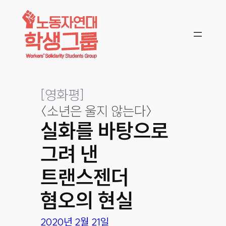
콘텐츠로
바로가기
[
영화평
]
〈소년은 울지 않는다〉
실화를 바탕으로
그려 낸
트랜스젠더
혐오의 현실
2020년 2월 21일