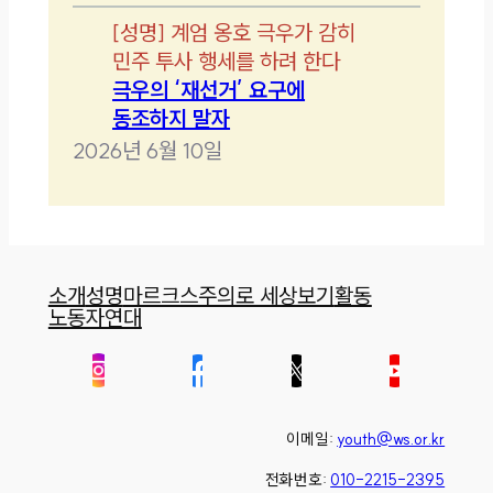
[
성명
]
계엄 옹호 극우가 감히
민주 투사 행세를 하려 한다
극우의 ‘재선거’ 요구에
동조하지 말자
2026년 6월 10일
소개
성명
마르크스주의로 세상보기
활동
노동자연대
이메일:
youth@ws.or.kr
전화번호:
010-2215-2395