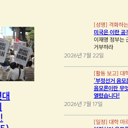
[
성명
]
격화하는
미국은 이란 공
이재명 정부는 
거부하라
2026년 7월 22일
[
활동 보고
]
대
‘부정선거 음모
음모론이란 무엇
연대
열렸습니다!
2026년 7월 17일
에
!
[
일정
]
대학 마