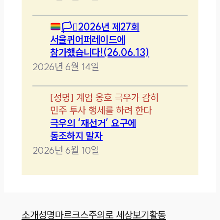
🏳️‍⚧️
2026년 제27회
서울퀴어퍼레이드에
참가했습니다!(26.06.13)
2026년 6월 14일
[
성명
]
계엄 옹호 극우가 감히
민주 투사 행세를 하려 한다
극우의 ‘재선거’ 요구에
동조하지 말자
2026년 6월 10일
소개
성명
마르크스주의로 세상보기
활동