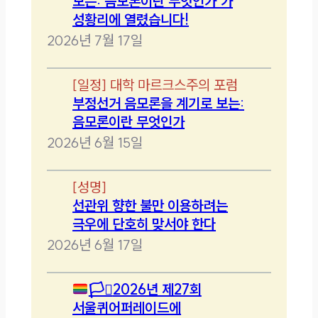
보는: 음모론이란 무엇인가’가
성황리에 열렸습니다!
2026년 7월 17일
[
일정
]
대학 마르크스주의 포럼
부정선거 음모론을 계기로 보는:
음모론이란 무엇인가
2026년 6월 15일
[
성명
]
선관위 향한 불만 이용하려는
극우에 단호히 맞서야 한다
2026년 6월 17일
🏳️‍⚧️
2026년 제27회
서울퀴어퍼레이드에