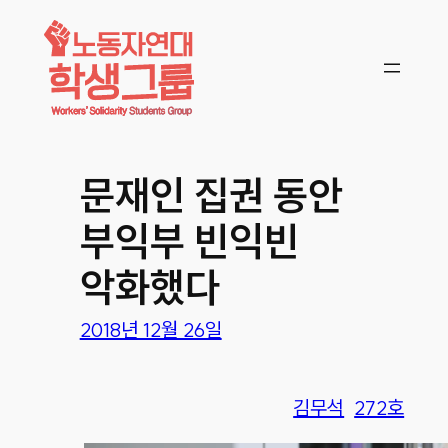
콘텐츠로
바로가기
문재인 집권 동안
부익부 빈익빈
악화했다
2018년 12월 26일
김무석
272호