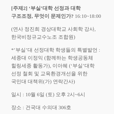
[주제2] ‘부실’대학 선정과 대학
구조조정, 무엇이 문제인가?
16:10~18:00
(연사 정진희 경상대학교 사회학 강사,
한국비정규교수노조 조합원)
*’부실’대 선정대학 학생들의 특별발언 :
세종대 이정익 (함께하는 학생공동체
힐링세종 활동가), 이아혜 (‘부실’대학
선정 철회 및 교육환경개선을 위한
국민대 대책위(가) 연락간사)
일시 : 10월 6일 (토) 오후 2시~6시
장소 : 건국대 수의대 306호