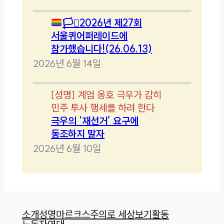
🏳️‍⚧️
2026년 제27회
서울퀴어퍼레이드에
참가했습니다!(26.06.13)
2026년 6월 14일
[
성명
]
계엄 옹호 극우가 감히
민주 투사 행세를 하려 한다
극우의 ‘재선거’ 요구에
동조하지 말자
2026년 6월 10일
소개
성명
마르크스주의로 세상보기
활동