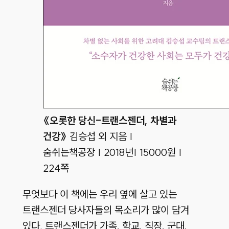
《오롯한 당신-트랜스젠더, 차별과
건강》
김승섭 외 지음 |
숨쉬는책공장 | 2018년| 15000원 |
224쪽
무엇보다 이 책에는 우리 옆에 살고 있는
트랜스젠더 당사자들의 목소리가 많이 담겨
있다. 트랜스젠더가 가족, 학교, 직장, 군대,