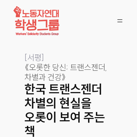
콘텐츠로
바로가기
[
서평
]
《오롯한 당신; 트랜스젠더,
차별과 건강》
한국 트랜스젠더
차별의 현실을
오롯이 보여 주는
책