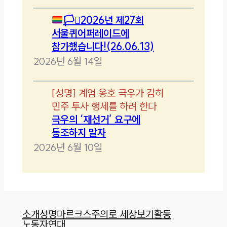
🏳️‍⚧️
2026년 제27회
서울퀴어퍼레이드에
참가했습니다!(26.06.13)
2026년 6월 14일
[
성명
]
계엄 옹호 극우가 감히
민주 투사 행세를 하려 한다
극우의 ‘재선거’ 요구에
동조하지 말자
2026년 6월 10일
소개
성명
마르크스주의로 세상보기
활동
노동자연대