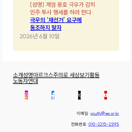
[
성명
]
계엄 옹호 극우가 감히
민주 투사 행세를 하려 한다
극우의 ‘재선거’ 요구에
동조하지 말자
2026년 6월 10일
소개
성명
마르크스주의로 세상보기
활동
노동자연대
이메일:
youth@ws.or.kr
전화번호:
010-2215-2395