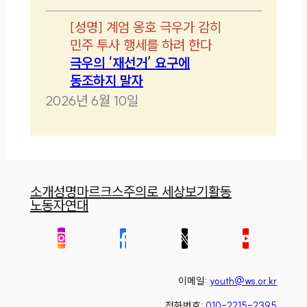
[
성명
]
계엄 옹호 극우가 감히
민주 투사 행세를 하려 한다
극우의 ‘재선거’ 요구에
동조하지 말자
2026년 6월 10일
소개
성명
마르크스주의로 세상보기
활동
노동자연대
이메일:
youth@ws.or.kr
전화번호:
010-2215-2395