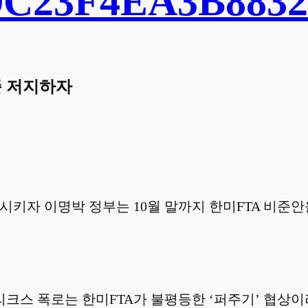
449C23F4EA3B883
준 저지하자
시키자 이명박 정부는 10월 말까지 한미FTA 비준
크스 폭로는 한미FTA가 불평등한 ‘퍼주기’ 협상이