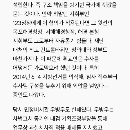
성립한다. 즉 구조 책임을 방기한 국가에 죗값을
묻는 것이다. 만약 최말단 지휘부인
123정장에게 이 혐의가 적용된다면 그 윗선의
목포해경청장, 서해해경청장, 해경 본청
지휘부도 그로부터 자유롭기 힘들다. 재난
대처의 최고 컨트롤타워인 청와대와 정부도
마찬가지다. 이 때문에 황교안은 수사를
어떻게든 가로막으려 했던 것이다. 특히
2014년 6·4 지방선거를 의식해, 참사 직후부터
수사팀 구성을 늦추기 위해 외압을 넣었다는
증언도 나왔다.
당시 민정비서관 우병우도 한패였다. 우병우는
사법고시 동기인 대검 기획조정부장을 통해
업무상 과실치사죄 적용 배제를 지시했고,