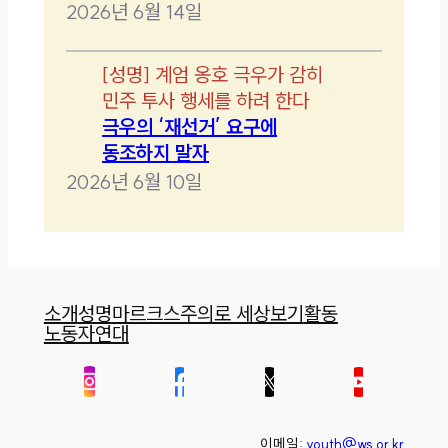
2026년 6월 14일
[
성명
]
계엄 옹호 극우가 감히
민주 투사 행세를 하려 한다
극우의 ‘재선거’ 요구에
동조하지 말자
2026년 6월 10일
소개
성명
마르크스주의로 세상보기
활동
노동자연대
이메일:
youth@ws.or.kr