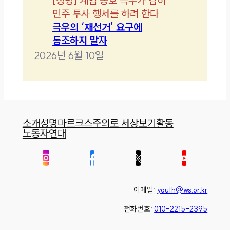
[
성명
]
계엄 옹호 극우가 감히
민주 투사 행세를 하려 한다
극우의 ‘재선거’ 요구에
동조하지 말자
2026년 6월 10일
소개
성명
마르크스주의로 세상보기
활동
노동자연대
이메일:
youth@ws.or.kr
전화번호:
010-2215-2395