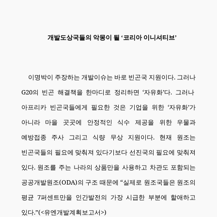
개발도상국들의 악몽이 될
‘
코리아 이니셔티브
’
이명박이 주장하는 개발이슈는 바로 빈곤국 지원이다
.
그러나
G20
의 빈곤 해결책을 한마디로 정리하면
‘
자유화
’
다
.
그러나
아프리카 빈곤국들에게 필요한 것은 기업을 위한
‘
자유화
’
가
아니라 마을 곳곳에 안정적인 식수 제공을 위한 우물과
예방접종 주사 그리고 식량 무상 지원이다
.
현재 원조는
빈곤국들의 필요에 맞춰져 있다기보다 선진국의 필요에 맞춰져
있다
.
원조를 주는 나라의 상품만을 사용하고 차관도 포함되는
공공개발원조
(ODA)
의 구조 때문에
“
실제로 원조국들은 원조의
평균
7
퍼센트만을 인간발전의 가장 시급한 부분에 할애하고
있다
.”(<
유엔개발계획보고서
>)