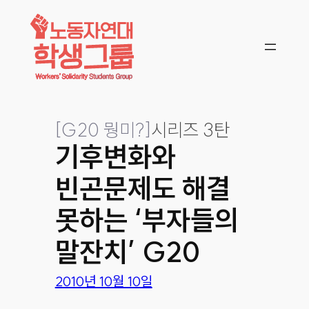
콘텐츠로
바로가기
[
G20 뭥미?
]
시리즈 3탄
기후변화와
빈곤문제도 해결
못하는 ‘부자들의
말잔치’ G20
2010년 10월 10일