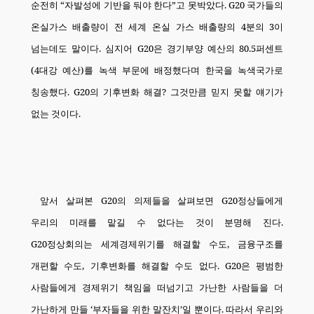
순전히
“
자발성에 기반을 둬야 한다
”
고 못박았다
. G20
국가들의
온실가스 배출량이 전 세계 온실 가스 배출량의
4
분의
3
이
넘는데도 말이다
.
심지어
G20
은 경기부양 예산의
80.5
퍼센트
(4
대강 예산
)
를 녹색 부문에 배정했다며 한국을 녹색국가로
칭송했다
. G20
의 기후변화 해결
?
그것만큼 믿지 못할 얘기가
없는 것이다
.
앞서 살펴본
G20
의 의제들을 살펴보면
G20
정상들에게
우리의 미래를 맡길 수 없다는 것이 분명해 진다
.
G20
정상회의는 세계경제위기를 해결할 수도
,
금융구조를
개편할 수도
,
기후변화를 해결할 수도 없다
. G20
은 평범한
사람들에게 경제위기 책임을 떠넘기고 가난한 사람들을 더
가난하게 만들
‘
부자들을 위한 말잔치
’
일 뿐이다
.
따라서 우리와