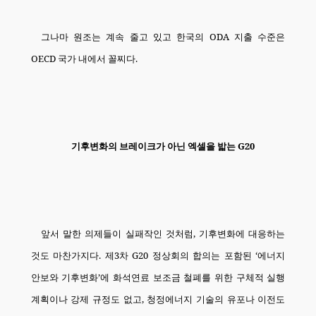
그나마 원조는 계속 줄고 있고 한국의
ODA
지출 수준은
OECD
국가 내에서 꼴찌다
.
기후변화의 브레이크가 아닌 엑셀을 밟는
G20
앞서 말한 의제들이 실패작인 것처럼
,
기후변화에 대응하는
것도 마찬가지다
.
제
3
차
G20
정상회의 합의는 포함된
‘
에너지
안보와 기후변화
’
에 화석연료 보조금 철폐를 위한 구체적 실행
계획이나 강제 규정도 없고
,
청정에너지 기술의 유포나 이전도