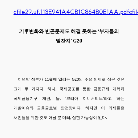
cfile29.uf.113E941A4CB1C864B0E1AA.pdf
cf
기후변화와 빈곤문제도 해결 못하는
‘
부자들의
말잔치
’ G20
이명박 정부가
11
월에 열리는
G20
의 주요 의제로 삼은 것은
크게 두 가지다
.
하나
,
국제공조를 통한 금융규제 개혁과
국제금융기구 개편
,
둘
, ‘
코리아 이니셔티브
’
라고 하는
개발이슈와 금융글로벌 안전망이다
.
하지만 이 의제들은
서민들을 위한 것도 아닐 뿐 더러
,
실현 가능성이 없다
.