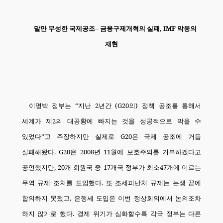
말만 무성한 국제공조
–
금융구제개혁의 실패
, IMF
악몽의
재현
이명박 정부는
“
지난
2
년간
(G20
의
)
정책 공조를 통해서
세계가 제
2
의 대공황에 빠지는 것을 성공적으로 막을 수
있었다
”
고 주장하지만 실제로
G20
은 국제 공조에 거듭
실패해왔다
. G20
은
2008
년
11
월에 보호주의를 거부하겠다고
공언했지만
, 20
개 회원국 중
17
개국 정부가 최소
47
개에 이르는
무역 규제 조처를 도입했다
.
또 조세피난처 규제는 논쟁 끝에
합의하지 못했고
,
은행세 도입은 이번 정상회의에서 논의조차
하지 않기로 했다
.
경제 위기가 심화할수록 각국 정부는 다른