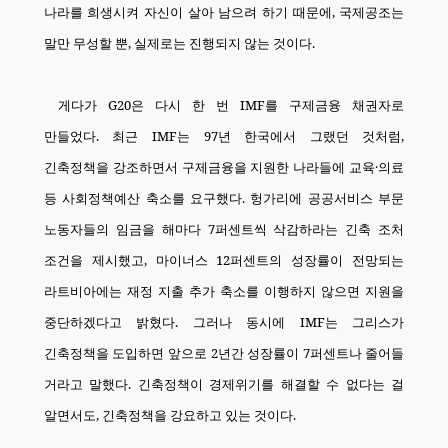
나라를 희생시켜 자신이 살아 남으려 하기 때문에
,
국제공조는
말만 무성할 뿐
,
실제로는 진행되지 않는 것이다
.
게다가
G20
은 다시 한 번
IMF
를 구제금융 채권자로
만들었다
.
최근
IMF
는
97
년 한국에서 그랬던 것처럼
,
긴축정책을 강조하면서 구제금융을 지원한 나라들에 교육
·
의료
등 사회정책예산 축소를 요구했다
.
헝가리에 공공서비스 부문
노동자들의 임금을 해마다
7
퍼센트씩 삭감하라는 긴축 조처
조건을 제시했고
,
마이너스
12
퍼센트의 성장률이 전망되는
라트비아에는 재정 지출 추가 축소를 이행하지 않으면 지원을
중단하겠다고 밝혔다
.
그러나 동시에
IMF
는 그리스가
긴축정책을 도입하면 앞으로
2
년간 성장률이
7
퍼센트나 줄어들
거라고 말했다
.
긴축정책이 경제위기를 해결할 수 없다는 걸
알면서도
,
긴축정책을 강요하고 있는 것이다
.