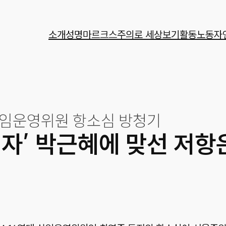
소개
성명
마르크스주의로 세상보기
활동
노동자
상임운영위원 항소심 방청기
죄자’ 박근혜에 맞선 저항