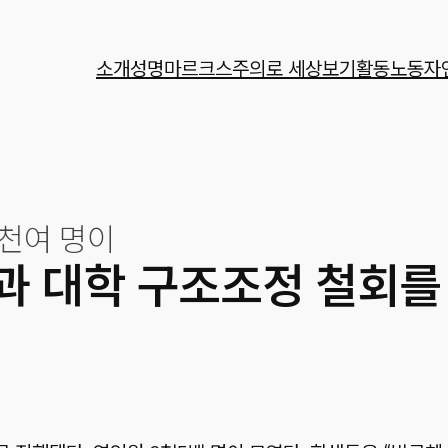
소개
성명
마르크스주의로 세상보기
활동
노동자
천여 명이
과 대학 구조조정 철회를