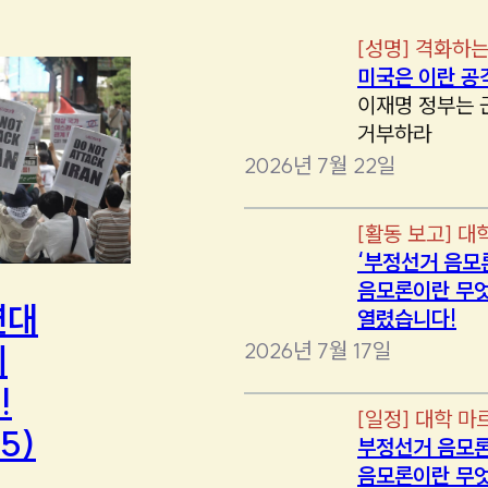
[
성명
]
격화하는
미국은 이란 공
이재명 정부는 
거부하라
2026년 7월 22일
[
활동 보고
]
대
‘부정선거 음모
음모론이란 무엇
연대
열렸습니다!
2026년 7월 17일
에
!
[
일정
]
대학 마
5)
부정선거 음모론
음모론이란 무