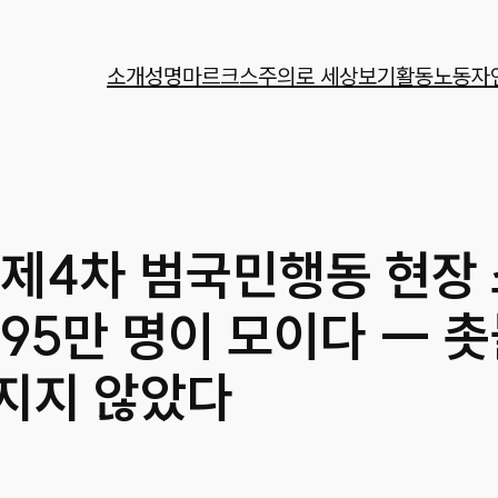
소개
성명
마르크스주의로 세상보기
활동
노동자
 제4차 범국민행동 현장
95만 명이 모이다 ― 
지지 않았다