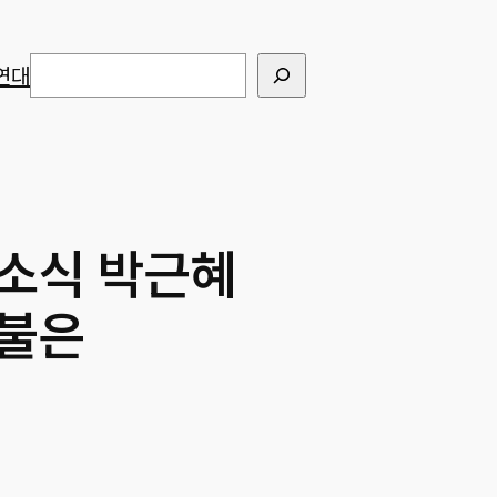
검색
연대
 소식 박근혜
촛불은