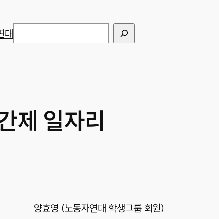
검색
연대
시간제 일자리
양효영 (노동자연대 학생그룹 회원)