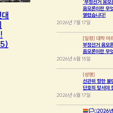
‘부정선거 음모
음모론이란 무엇
연대
열렸습니다!
2026년 7월 17일
에
!
[
일정
]
대학 마
5)
부정선거 음모론
음모론이란 무
2026년 6월 15일
[
성명
]
선관위 향한 불
단호히 맞서야 
2026년 6월 17일
🏳️‍⚧️
2026년