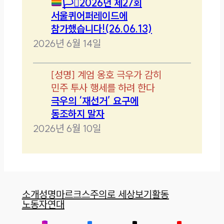
🏳️‍⚧️
2026년 제27회
서울퀴어퍼레이드에
참가했습니다!(26.06.13)
2026년 6월 14일
[
성명
]
계엄 옹호 극우가 감히
민주 투사 행세를 하려 한다
극우의 ‘재선거’ 요구에
동조하지 말자
2026년 6월 10일
소개
성명
마르크스주의로 세상보기
활동
노동자연대