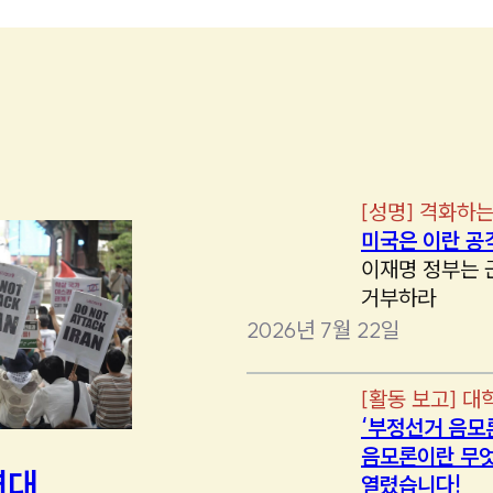
[
성명
]
격화하는
미국은 이란 공
이재명 정부는 
거부하라
2026년 7월 22일
[
활동 보고
]
대
‘부정선거 음모
음모론이란 무엇
연대
열렸습니다!