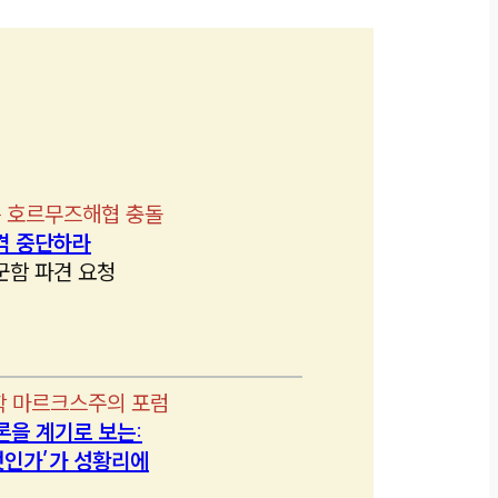
 호르무즈해협 충돌
격 중단하라
군함 파견 요청
학 마르크스주의 포럼
론을 계기로 보는:
인가’가 성황리에