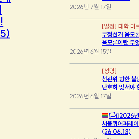
2026년 7월 17일
에
!
[
일정
]
대학 마
5)
부정선거 음모론
음모론이란 무
2026년 6월 15일
[
성명
]
선관위 향한 불
단호히 맞서야 
2026년 6월 17일
🏳️‍⚧️
2026년
서울퀴어퍼레이
(26.06.13)