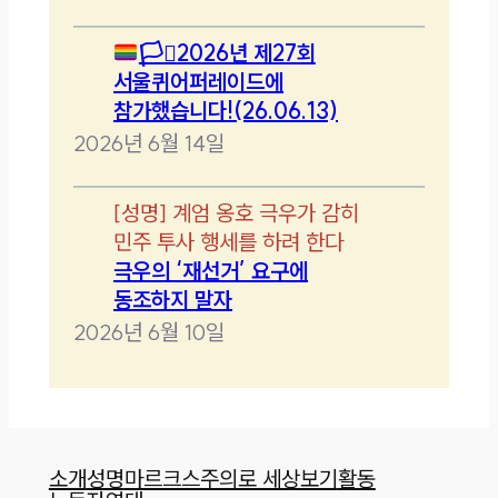
🏳️‍⚧️
2026년 제27회
서울퀴어퍼레이드에
참가했습니다!(26.06.13)
2026년 6월 14일
[
성명
]
계엄 옹호 극우가 감히
민주 투사 행세를 하려 한다
극우의 ‘재선거’ 요구에
동조하지 말자
2026년 6월 10일
소개
성명
마르크스주의로 세상보기
활동